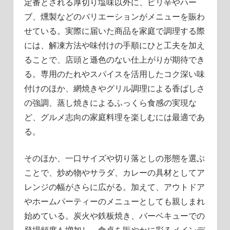
定番とされる厚切り塩味以外に、ピリ辛やハー
ブ、燻製などのバリエーションがメニューを賑わ
せている。実際に届いた商品を家庭で調理する際
には、解凍方法や味付けの手順にひと工夫を加え
ることで、店頭と遜色のない仕上がりが期待でき
る。専用のたれやスパイスを活用したコク深い味
付けのほか、網焼きやグリル調理による香ばしさ
の強調、蒸し焼きによるふっくら食感の実現な
ど、グルメ志向の家庭料理を楽しむには最適であ
る。
そのほか、一口サイズや切り落としの形態を選ぶ
ことで、炒め物やサラダ、カレーの具材としてア
レンジの幅がさらに広がる。加えて、アウトドア
やホームパーティーのメニューとしても親しまれ
始めている。炭火や鉄板焼き、バーベキューでの
登場頻度も増加し、食卓を賑やかに彩るメインデ