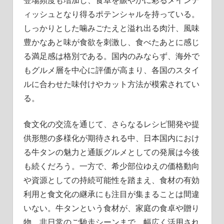
ィッシュとなり得るポテンシャルを持っている。
しっかりとした噛みごたえと溢れ出る肉汁、風味
豊かなあと味が食欲を刺激し、食べたあとに感じ
る満足感は格別である。国内のみならず、海外で
もグルメ層を中心に評価が高まり、各国のスタイ
ルに合わせた味付けやカット方法が模索されてい
る。
食文化の交流を通じて、さらなるレシピ開発や提
供形態の多様化が期待される中、日本国内におけ
る牛タンの魅力と通販グルメとしての発展は今後
も続くだろう。一方で、希少部位ゆえの価格動向
や資源としての持続可能性を踏まえ、食材の有効
利用と食文化の継承にも注目が集まることは間違
いない。牛タンという食材が、家庭の食卓や贈り
物、非日常のご馳走シーンまで、幅広く活用され