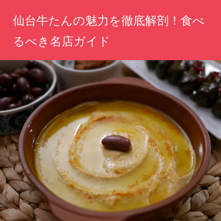
コ
仙台牛たんの魅力を徹底解剖！食べ
ン
テ
るべき名店ガイド
ン
仙
ツ
台
へ
の
味
ス
を
キ
一
ッ
口
で
プ
感
じ
る、
絶
品
牛
た
ん