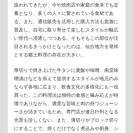
扱われてきたが、今や焼肉店や家庭の食卓でも定
番となり、多くの人々に愛されている食材であ
る。また、通信販売を活用した購入方法も急激に
普及し、自宅に取り寄せて楽しむスタイルが幅広
い世代へ浸透しつつある。そもそもこの部位が注
目されるきっかけとなったのは、仙台地方を発祥
とする郷土料理の存在が大きい。
厚切りで焼き上げた牛タンに麦飯や味噌、南蛮味
噌漬けなどを添えて提供するスタイルが地元のみ
ならず各地に広まり、飲食文化の多様化にも一役
買った。この料理法は独特の食感と噛み応えが特
徴でありながら、適度な旨味と肉の持つジューシ
ーさが活きているため、専門店が連日行列となる
光景も珍しくない。また、薄切りやブロック切り
にすることで、焼くだけでなく煮込みや刺身、シ