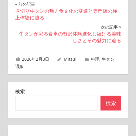
投
前の記事
厚切り牛タンの魅力食文化の変遷と専門店の極
稿
上体験に迫る
ナ
次の記事
牛タンが彩る食卓の贅沢体験進化し続ける美味
ビ
しさとその魅力に迫る
ゲ
2026年2月3日
Mitsui
料理
,
牛タン
,
ー
通販
シ
ョ
検索
ン
検索