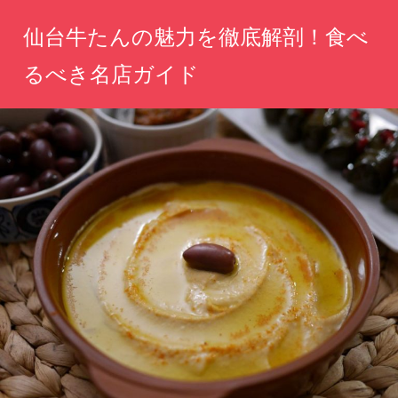
コ
仙台牛たんの魅力を徹底解剖！食べ
ン
テ
るべき名店ガイド
ン
仙
ツ
台
へ
の
味
ス
を
キ
一
ッ
口
で
プ
感
じ
る、
絶
品
牛
た
ん