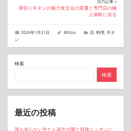
ナ
次の記事
厚切り牛タンの魅力食文化の変遷と専門店の極
ビ
上体験に迫る
ゲ
2026年1月21日
Mitsui
店
,
料理
,
牛タ
ー
ン
シ
ョ
検索
ン
検索
最近の投稿
誰も知らない牛たん誕生の闇と戦後ニッポンに