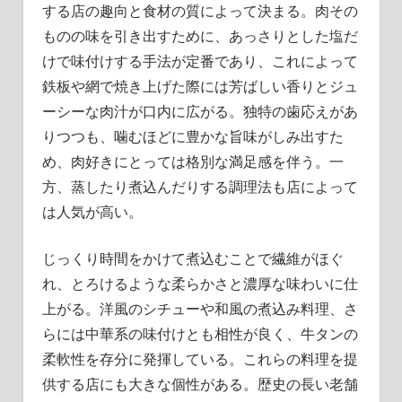
する店の趣向と食材の質によって決まる。肉その
ものの味を引き出すために、あっさりとした塩だ
けで味付けする手法が定番であり、これによって
鉄板や網で焼き上げた際には芳ばしい香りとジュ
ーシーな肉汁が口内に広がる。独特の歯応えがあ
りつつも、噛むほどに豊かな旨味がしみ出すた
め、肉好きにとっては格別な満足感を伴う。一
方、蒸したり煮込んだりする調理法も店によって
は人気が高い。
じっくり時間をかけて煮込むことで繊維がほぐ
れ、とろけるような柔らかさと濃厚な味わいに仕
上がる。洋風のシチューや和風の煮込み料理、さ
らには中華系の味付けとも相性が良く、牛タンの
柔軟性を存分に発揮している。これらの料理を提
供する店にも大きな個性がある。歴史の長い老舗