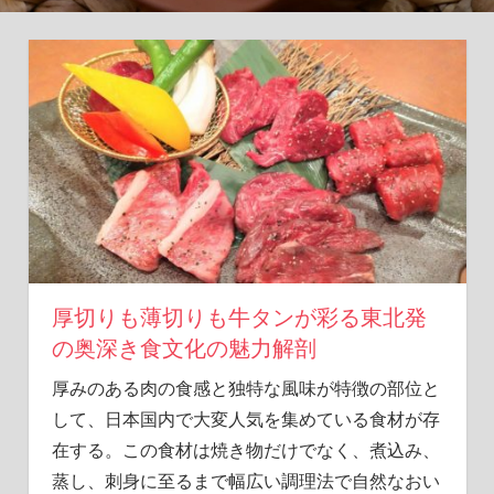
の
旅
へ！
厚切りも薄切りも牛タンが彩る東北発
の奥深き食文化の魅力解剖
厚みのある肉の食感と独特な風味が特徴の部位と
して、日本国内で大変人気を集めている食材が存
在する。
この食材は焼き物だけでなく、煮込み、
蒸し、刺身に至るまで幅広い調理法で自然なおい