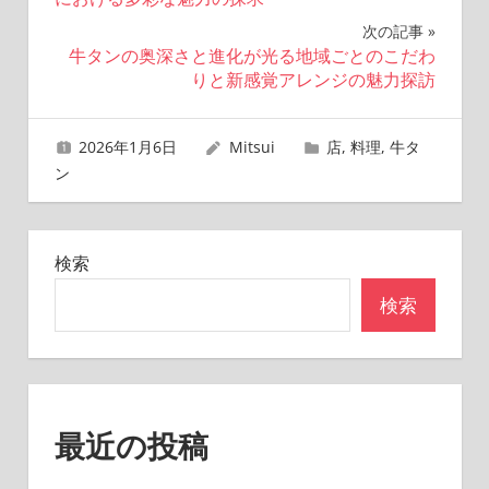
ナ
次の記事
牛タンの奥深さと進化が光る地域ごとのこだわ
ビ
りと新感覚アレンジの魅力探訪
ゲ
2026年1月6日
Mitsui
店
,
料理
,
牛タ
ー
ン
シ
ョ
検索
ン
検索
最近の投稿