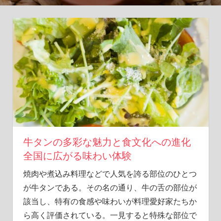
の
旅
へ！
牛タンの多彩な魅力と食文化への進化
全国に広がる味わい体験
焼肉や煮込み料理などで人気を誇る部位のひとつ
が牛タンである。
その名の通り、牛の舌の部位が
該当し、特有の食感や味わいが料理愛好家たちか
ら高く評価されている。一見すると特殊な部位で