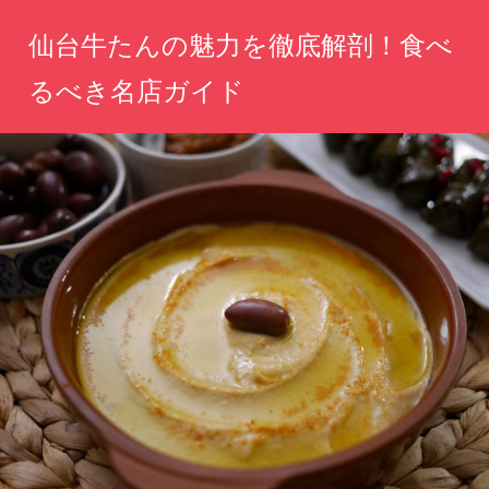
コ
仙台牛たんの魅力を徹底解剖！食べ
ン
テ
るべき名店ガイド
ン
仙
ツ
台
へ
の
味
ス
を
キ
一
ッ
口
で
プ
感
じ
る、
絶
品
牛
た
ん