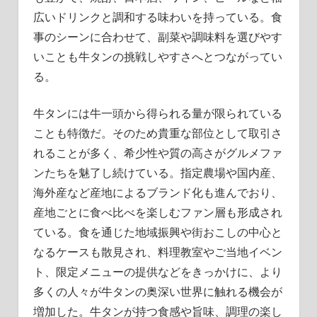
広いドリンクと調和する味わいを持っている。食
事のシーンに合わせて、副菜や調味料を選びやす
いことも牛タンの挑戦しやすさへとつながってい
る。
牛タンには牛一頭から得られる量が限られている
ことも特徴だ。そのため貴重な部位として取引さ
れることが多く、希少性や質の高さがグルメファ
ンたちを魅了し続けている。指定農場や国内産、
海外産など産地によるブランド化も進んでおり、
産地ごとに食べ比べを楽しむファン層も形成され
ている。食を通じた地域振興や街おこしの中心と
なるケースも散見され、料理教室やご当地イベン
ト、限定メニューの提供などをきっかけに、より
多くの人々が牛タンの奥深い世界に触れる機会が
増加した。牛タンが持つ食感や旨味、調理の楽し