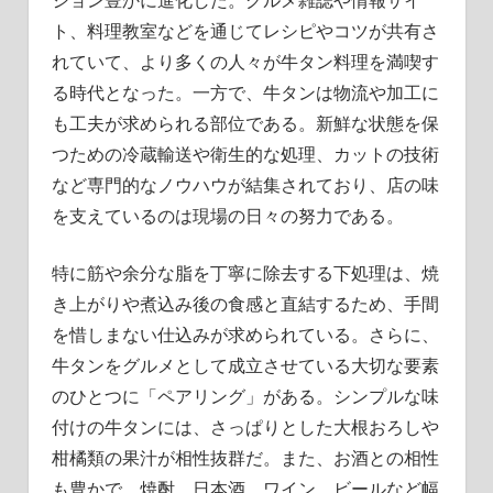
ト、料理教室などを通じてレシピやコツが共有さ
れていて、より多くの人々が牛タン料理を満喫す
る時代となった。一方で、牛タンは物流や加工に
も工夫が求められる部位である。新鮮な状態を保
つための冷蔵輸送や衛生的な処理、カットの技術
など専門的なノウハウが結集されており、店の味
を支えているのは現場の日々の努力である。
特に筋や余分な脂を丁寧に除去する下処理は、焼
き上がりや煮込み後の食感と直結するため、手間
を惜しまない仕込みが求められている。さらに、
牛タンをグルメとして成立させている大切な要素
のひとつに「ペアリング」がある。シンプルな味
付けの牛タンには、さっぱりとした大根おろしや
柑橘類の果汁が相性抜群だ。また、お酒との相性
も豊かで、焼酎、日本酒、ワイン、ビールなど幅