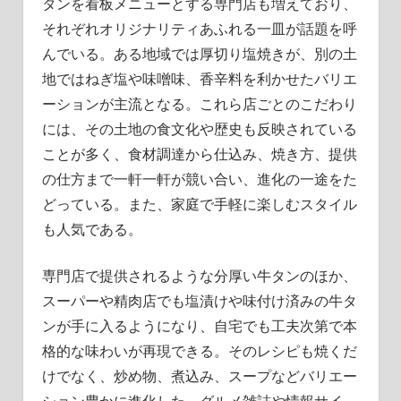
タンを看板メニューとする専門店も増えており、
それぞれオリジナリティあふれる一皿が話題を呼
んでいる。ある地域では厚切り塩焼きが、別の土
地ではねぎ塩や味噌味、香辛料を利かせたバリエ
ーションが主流となる。これら店ごとのこだわり
には、その土地の食文化や歴史も反映されている
ことが多く、食材調達から仕込み、焼き方、提供
の仕方まで一軒一軒が競い合い、進化の一途をた
どっている。また、家庭で手軽に楽しむスタイル
も人気である。
専門店で提供されるような分厚い牛タンのほか、
スーパーや精肉店でも塩漬けや味付け済みの牛タ
ンが手に入るようになり、自宅でも工夫次第で本
格的な味わいが再現できる。そのレシピも焼くだ
けでなく、炒め物、煮込み、スープなどバリエー
ション豊かに進化した。グルメ雑誌や情報サイ